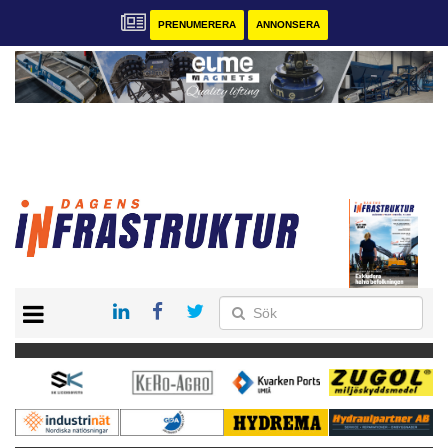
PRENUMERERA
ANNONSERA
START
KONTAKT
VÅRA ANDRA MAGASIN
PRENUMERERA
ANNONSERA