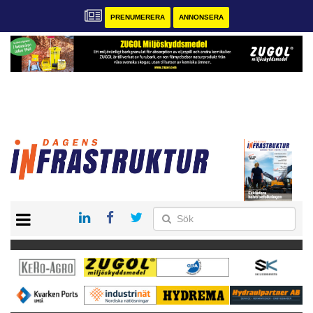
PRENUMERERA
ANNONSERA
START
KONTAKT
VÅRA ANDRA MAGASIN
PRENUMERERA
ANNONSERA