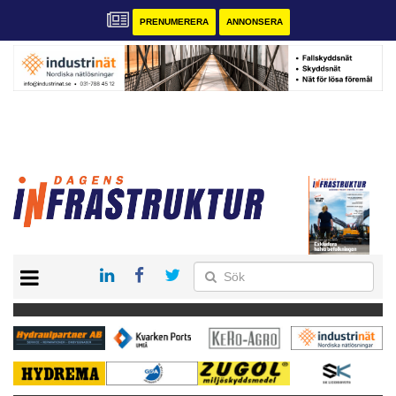
PRENUMERERA
ANNONSERA
START
KONTAKT
VÅRA ANDRA MAGASIN
PRENUMERERA
ANNONSERA