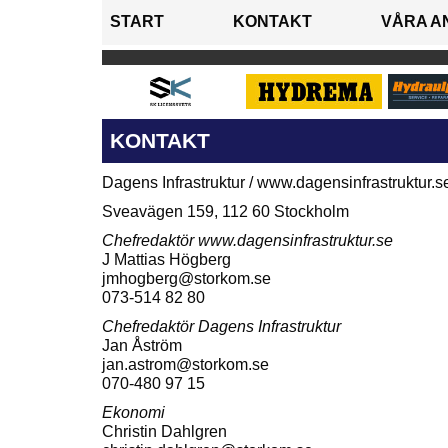
START
KONTAKT
VÅRA A
KONTAKT
Dagens Infrastruktur / www.dagensinfrastruktur.s
Sveavägen 159,
112 60 Stockholm
Chefredaktör www.dagensinfrastruktur.se
J Mattias Högberg
jmhogberg@storkom.se
073-514 82 80
Chefredaktör Dagens Infrastruktur
Jan Åström
jan.astrom@storkom.se
070-480 97 15
Ekonomi
Christin Dahlgren