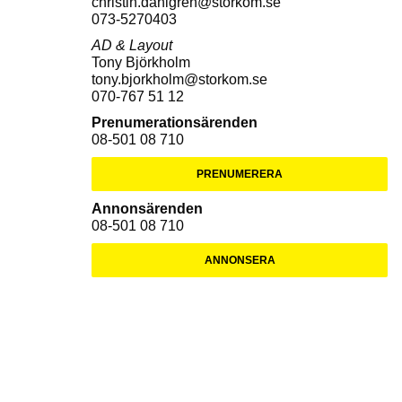
christin.dahlgren@storkom.se
073-5270403
AD & Layout
Tony Björkholm
tony.bjorkholm@storkom.se
070-767 51 12
Prenumerationsärenden
08-501 08 710
PRENUMERERA
Annonsärenden
08-501 08 710
ANNONSERA