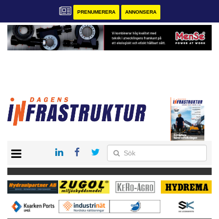
PRENUMERERA
ANNONSERA
START
KONTAKT
VÅRA ANDRA MAGASIN
PRENUMERERA
ANNONSERA