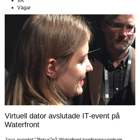
VA
Vägar
Virtuell dator avslutade IT-event på
Waterfront
Java-eventet ”Jfokus”på Waterfront konferenscentrum…