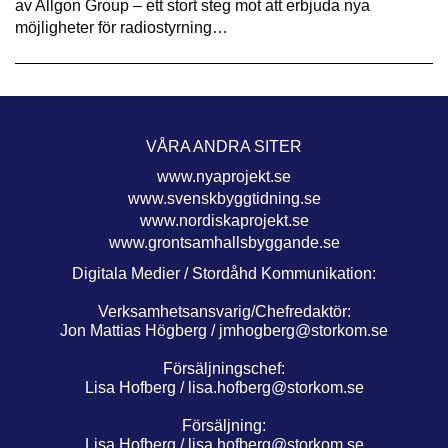
av Allgon Group – ett stort steg mot att erbjuda nya
möjligheter för radiostyrning…
VÅRA ANDRA SITER
www.nyaprojekt.se
www.svenskbyggtidning.se
www.nordiskaprojekt.se
www.grontsamhallsbyggande.se
Digitala Medier / Stordåhd Kommunikation:
Verksamhetsansvarig/Chefredaktör:
Jon Mattias Högberg /
jmhogberg@storkom.se
Försäljningschef:
Lisa Hofberg /
lisa.hofberg@storkom.se
Försäljning:
Lisa Hofberg /
lisa.hofberg@storkom.se