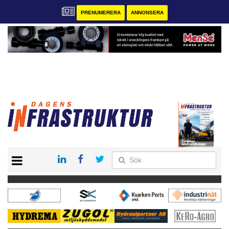
PRENUMERERA
ANNONSERA
START
KONTAKT
VÅRA ANDRA MAGASIN
PRENUMERERA
ANNONSERA