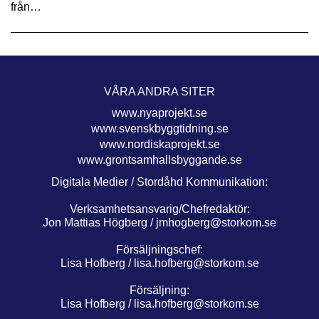
från…
VÅRA ANDRA SITER
www.nyaprojekt.se
www.svenskbyggtidning.se
www.nordiskaprojekt.se
www.grontsamhallsbyggande.se
Digitala Medier / Stordåhd Kommunikation:
Verksamhetsansvarig/Chefredaktör:
Jon Mattias Högberg /
jmhogberg@storkom.se
Försäljningschef:
Lisa Hofberg /
lisa.hofberg@storkom.se
Försäljning:
Lisa Hofberg /
lisa.hofberg@storkom.se