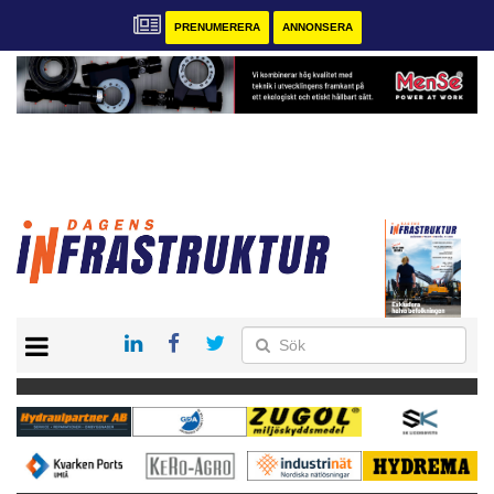
PRENUMERERA
ANNONSERA
START
KONTAKT
VÅRA ANDRA MAGASIN
PRENUMERERA
ANNONSERA