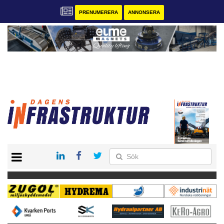
PRENUMERERA
ANNONSERA
START
KONTAKT
VÅRA ANDRA MAGASIN
PRENUMERERA
ANNONSERA