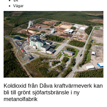
VA
Vägar
Koldioxid från Dåva kraftvärmeverk kan
bli till grönt sjöfartsbränsle i ny
metanolfabrik