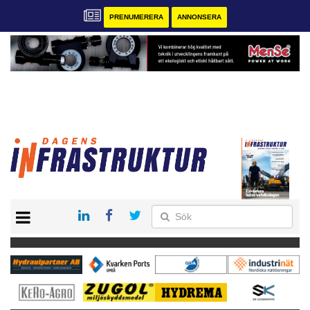
PRENUMERERA
ANNONSERA
START
KONTAKT
VÅRA ANDRA MAGASIN
PRENUMERERA
ANNONSERA