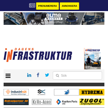
PRENUMERERA
ANNONSERA
START
KONTAKT
VÅRA ANDRA MAGASIN
PRENUMERERA
ANNONSERA