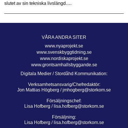
slutet av sin tekniska livslängd….
VÅRA ANDRA SITER
www.nyaprojekt.se
www.svenskbyggtidning.se
www.nordiskaprojekt.se
www.grontsamhallsbyggande.se
Digitala Medier / Stordåhd Kommunikation:
Verksamhetsansvarig/Chefredaktör:
Jon Mattias Högberg /
jmhogberg@storkom.se
Försäljningschef:
Lisa Hofberg /
lisa.hofberg@storkom.se
Försäljning:
Lisa Hofberg /
lisa.hofberg@storkom.se