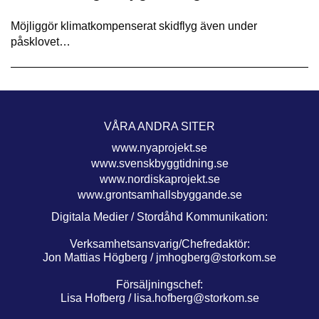
Möjliggör klimatkompenserat skidflyg även under
påsklovet…
VÅRA ANDRA SITER
www.nyaprojekt.se
www.svenskbyggtidning.se
www.nordiskaprojekt.se
www.grontsamhallsbyggande.se
Digitala Medier / Stordåhd Kommunikation:
Verksamhetsansvarig/Chefredaktör:
Jon Mattias Högberg /
jmhogberg@storkom.se
Försäljningschef:
Lisa Hofberg /
lisa.hofberg@storkom.se