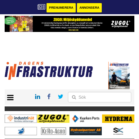
PRENUMERERA
ANNONSERA
START
KONTAKT
VÅRA ANDRA MAGASIN
PRENUMERERA
ANNONSERA