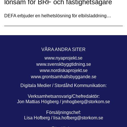
lönsam för BRF och fastighetsägare
DEFA erbjuder en helhetslösning för elbilsladdning…
VÅRA ANDRA SITER
www.nyaprojekt.se
www.svenskbyggtidning.se
www.nordiskaprojekt.se
www.grontsamhallsbyggande.se
Digitala Medier / Stordåhd Kommunikation:
Verksamhetsansvarig/Chefredaktör:
Jon Mattias Högberg /
jmhogberg@storkom.se
Försäljningschef:
Lisa Hofberg /
lisa.hofberg@storkom.se