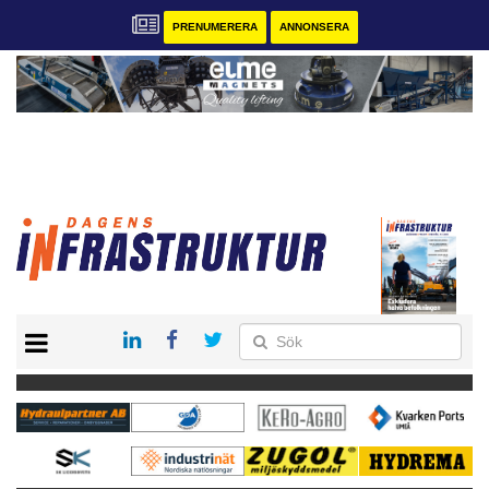
PRENUMERERA
ANNONSERA
START
KONTAKT
VÅRA ANDRA MAGASIN
PRENUMERERA
ANNONSERA