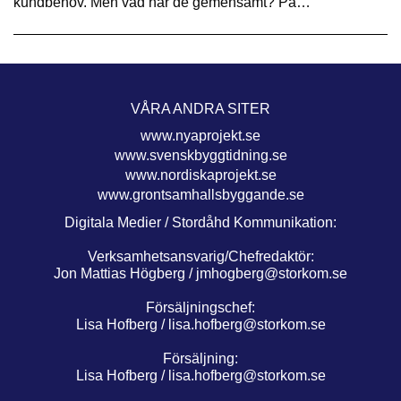
kundbehov. Men vad har de gemensamt? På…
VÅRA ANDRA SITER
www.nyaprojekt.se
www.svenskbyggtidning.se
www.nordiskaprojekt.se
www.grontsamhallsbyggande.se
Digitala Medier / Stordåhd Kommunikation:
Verksamhetsansvarig/Chefredaktör:
Jon Mattias Högberg /
jmhogberg@storkom.se
Försäljningschef:
Lisa Hofberg /
lisa.hofberg@storkom.se
Försäljning:
Lisa Hofberg /
lisa.hofberg@storkom.se