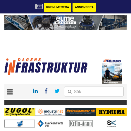
PRENUMERERA
ANNONSERA
START
KONTAKT
VÅRA ANDRA MAGASIN
PRENUMERERA
ANNONSERA