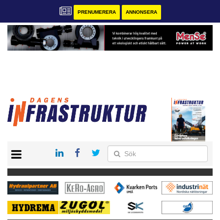
PRENUMERERA
ANNONSERA
START
KONTAKT
VÅRA ANDRA MAGASIN
PRENUMERERA
ANNONSERA