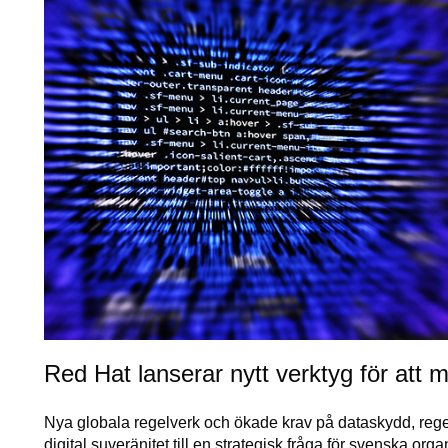
Red Hat lanserar nytt verktyg för att m
Nya globala regelverk och ökade krav på dataskydd, rege
digital suveränitet till en strategisk fråga för svenska or