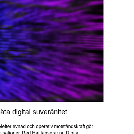
äta digital suveränitet
lefterlevnad och operativ motståndskraft gör
ganisationer. Red Hat lanserar nu Digital…