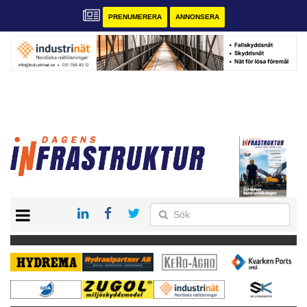
PRENUMERERA
ANNONSERA
START
KONTAKT
VÅRA ANDRA MAGASIN
PRENUMERERA
ANNONSERA