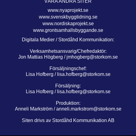
VÅRA ANDRA SITER
www.nyaprojekt.se
www.svenskbyggtidning.se
www.nordiskaprojekt.se
www.grontsamhallsbyggande.se
Digitala Medier / Stordåhd Kommunikation:
Verksamhetsansvarig/Chefredaktör:
Jon Mattias Högberg /
jmhogberg@storkom.se
Försäljningschef:
Lisa Hofberg /
lisa.hofberg@storkom.se
Försäljning:
Lisa Hofberg /
lisa.hofberg@storkom.se
Produktion:
Anneli Markström /
anneli.markstrom@storkom.se
Siten drivs av Stordåhd Kommunikation AB