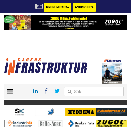
PRENUMERERA
ANNONSERA
START
KONTAKT
VÅRA ANDRA MAGASIN
PRENUMERERA
ANNONSERA