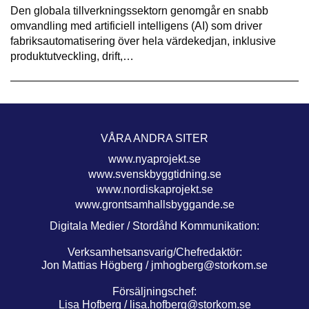
Den globala tillverkningssektorn genomgår en snabb
omvandling med artificiell intelligens (AI) som driver
fabriksautomatisering över hela värdekedjan, inklusive
produktutveckling, drift,…
VÅRA ANDRA SITER
www.nyaprojekt.se
www.svenskbyggtidning.se
www.nordiskaprojekt.se
www.grontsamhallsbyggande.se
Digitala Medier / Stordåhd Kommunikation:
Verksamhetsansvarig/Chefredaktör:
Jon Mattias Högberg /
jmhogberg@storkom.se
Försäljningschef:
Lisa Hofberg /
lisa.hofberg@storkom.se