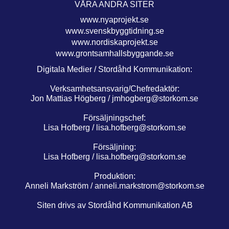
VÅRA ANDRA SITER
www.nyaprojekt.se
www.svenskbyggtidning.se
www.nordiskaprojekt.se
www.grontsamhallsbyggande.se
Digitala Medier / Stordåhd Kommunikation:
Verksamhetsansvarig/Chefredaktör:
Jon Mattias Högberg /
jmhogberg@storkom.se
Försäljningschef:
Lisa Hofberg /
lisa.hofberg@storkom.se
Försäljning:
Lisa Hofberg /
lisa.hofberg@storkom.se
Produktion:
Anneli Markström /
anneli.markstrom@storkom.se
Siten drivs av Stordåhd Kommunikation AB