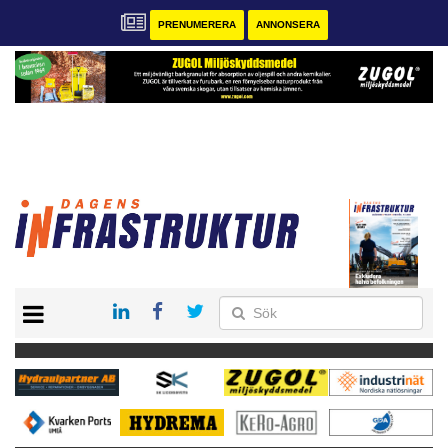
PRENUMERERA
ANNONSERA
START
KONTAKT
VÅRA ANDRA MAGASIN
PRENUMERERA
ANNONSERA