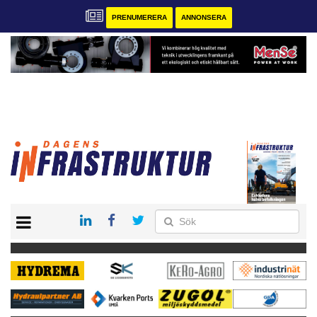
PRENUMERERA
ANNONSERA
START
KONTAKT
VÅRA ANDRA MAGASIN
PRENUMERERA
ANNONSERA