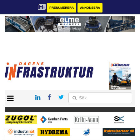
PRENUMERERA
ANNONSERA
START
KONTAKT
VÅRA ANDRA MAGASIN
PRENUMERERA
ANNONSERA