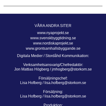
VÅRA ANDRA SITER
www.nyaprojekt.se
www.svenskbyggtidning.se
www.nordiskaprojekt.se
www.grontsamhallsbyggande.se
Digitala Medier / Stordåhd Kommunikation:
Verksamhetsansvarig/Chefredaktör:
Jon Mattias Högberg /
jmhogberg@storkom.se
Försäljningschef:
Lisa Hofberg /
lisa.hofberg@storkom.se
Försäljning:
Lisa Hofberg /
lisa.hofberg@storkom.se
Produktion: