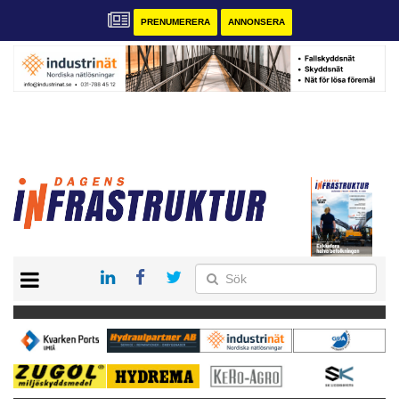
PRENUMERERA
ANNONSERA
START
KONTAKT
VÅRA ANDRA MAGASIN
PRENUMERERA
ANNONSERA