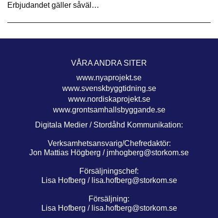
Erbjudandet gäller såväl…
VÅRA ANDRA SITER
www.nyaprojekt.se
www.svenskbyggtidning.se
www.nordiskaprojekt.se
www.grontsamhallsbyggande.se
Digitala Medier / Stordåhd Kommunikation:
Verksamhetsansvarig/Chefredaktör:
Jon Mattias Högberg /
jmhogberg@storkom.se
Försäljningschef:
Lisa Hofberg /
lisa.hofberg@storkom.se
Försäljning:
Lisa Hofberg /
lisa.hofberg@storkom.se