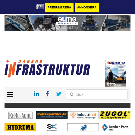
PRENUMERERA
ANNONSERA
START
KONTAKT
VÅRA ANDRA MAGASIN
PRENUMERERA
ANNONSERA