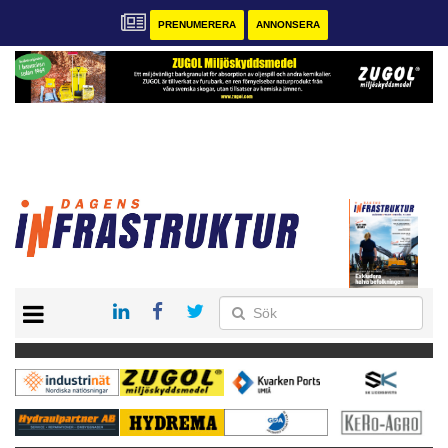
PRENUMERERA
ANNONSERA
START
KONTAKT
VÅRA ANDRA MAGASIN
PRENUMERERA
ANNONSERA