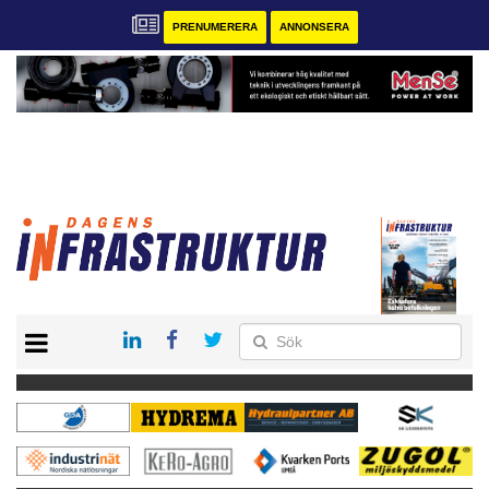
PRENUMERERA
ANNONSERA
START
KONTAKT
VÅRA ANDRA MAGASIN
PRENUMERERA
ANNONSERA