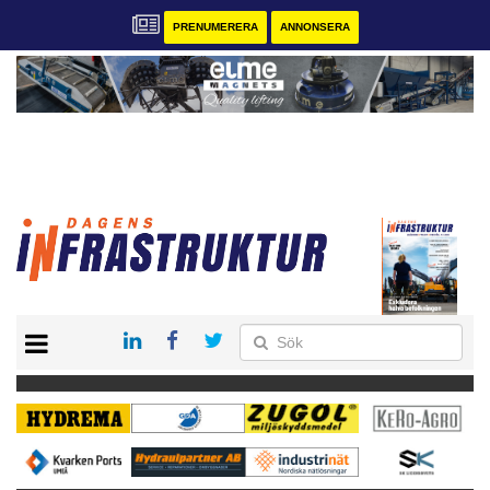
PRENUMERERA
ANNONSERA
START
KONTAKT
VÅRA ANDRA MAGASIN
PRENUMERERA
ANNONSERA