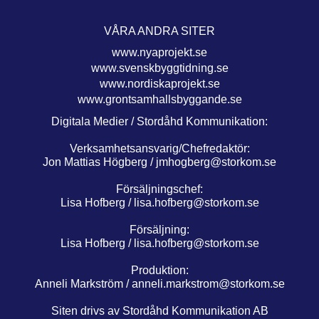
VÅRA ANDRA SITER
www.nyaprojekt.se
www.svenskbyggtidning.se
www.nordiskaprojekt.se
www.grontsamhallsbyggande.se
Digitala Medier / Stordåhd Kommunikation:
Verksamhetsansvarig/Chefredaktör:
Jon Mattias Högberg /
jmhogberg@storkom.se
Försäljningschef:
Lisa Hofberg /
lisa.hofberg@storkom.se
Försäljning:
Lisa Hofberg /
lisa.hofberg@storkom.se
Produktion:
Anneli Markström /
anneli.markstrom@storkom.se
Siten drivs av Stordåhd Kommunikation AB