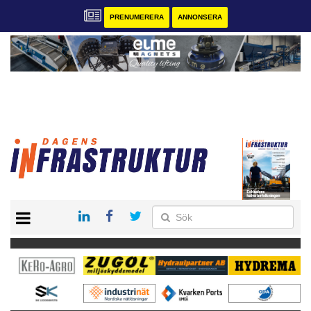
PRENUMERERA
ANNONSERA
START
KONTAKT
VÅRA ANDRA MAGASIN
PRENUMERERA
ANNONSERA