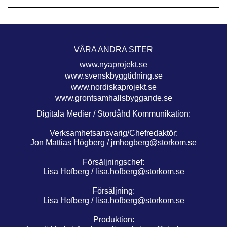
VÅRA ANDRA SITER
www.nyaprojekt.se
www.svenskbyggtidning.se
www.nordiskaprojekt.se
www.grontsamhallsbyggande.se
Digitala Medier / Stordåhd Kommunikation:
Verksamhetsansvarig/Chefredaktör:
Jon Mattias Högberg /
jmhogberg@storkom.se
Försäljningschef:
Lisa Hofberg /
lisa.hofberg@storkom.se
Försäljning:
Lisa Hofberg /
lisa.hofberg@storkom.se
Produktion: