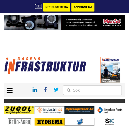
PRENUMERERA
ANNONSERA
START
KONTAKT
VÅRA ANDRA MAGASIN
PRENUMERERA
ANNONSERA