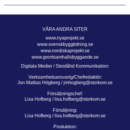
VÅRA ANDRA SITER
www.nyaprojekt.se
www.svenskbyggtidning.se
www.nordiskaprojekt.se
www.grontsamhallsbyggande.se
Digitala Medier / Stordåhd Kommunikation:
Verksamhetsansvarig/Chefredaktör:
Jon Mattias Högberg /
jmhogberg@storkom.se
Försäljningschef:
Lisa Hofberg /
lisa.hofberg@storkom.se
Försäljning:
Lisa Hofberg /
lisa.hofberg@storkom.se
Produktion: