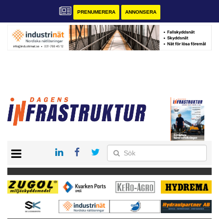
PRENUMERERA
ANNONSERA
START
KONTAKT
VÅRA ANDRA MAGASIN
PRENUMERERA
ANNONSERA