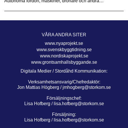
Autonoma fordon, maskiner, drönare och andra…
VÅRA ANDRA SITER
www.nyaprojekt.se
www.svenskbyggtidning.se
www.nordiskaprojekt.se
www.grontsamhallsbyggande.se
Digitala Medier / Stordåhd Kommunikation:
Verksamhetsansvarig/Chefredaktör:
Jon Mattias Högberg /
jmhogberg@storkom.se
Försäljningschef:
Lisa Hofberg /
lisa.hofberg@storkom.se
Försäljning:
Lisa Hofberg /
lisa.hofberg@storkom.se