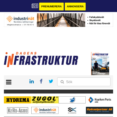
PRENUMERERA
ANNONSERA
START
KONTAKT
VÅRA ANDRA MAGASIN
PRENUMERERA
ANNONSERA