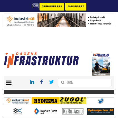
PRENUMERERA
ANNONSERA
START
KONTAKT
VÅRA ANDRA MAGASIN
PRENUMERERA
ANNONSERA