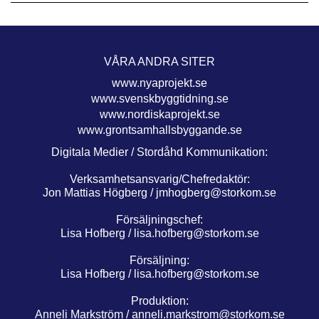
VÅRA ANDRA SITER
www.nyaprojekt.se
www.svenskbyggtidning.se
www.nordiskaprojekt.se
www.grontsamhallsbyggande.se
Digitala Medier / Stordåhd Kommunikation:
Verksamhetsansvarig/Chefredaktör:
Jon Mattias Högberg /
jmhogberg@storkom.se
Försäljningschef:
Lisa Hofberg /
lisa.hofberg@storkom.se
Försäljning:
Lisa Hofberg /
lisa.hofberg@storkom.se
Produktion:
Anneli Markström /
anneli.markstrom@storkom.se