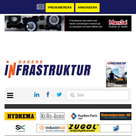
PRENUMERERA
ANNONSERA
START
KONTAKT
VÅRA ANDRA MAGASIN
PRENUMERERA
ANNONSERA