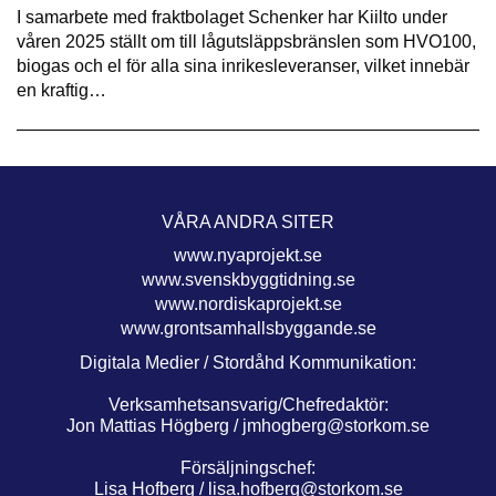
I samarbete med fraktbolaget Schenker har Kiilto under
våren 2025 ställt om till lågutsläppsbränslen som HVO100,
biogas och el för alla sina inrikesleveranser, vilket innebär
en kraftig…
VÅRA ANDRA SITER
www.nyaprojekt.se
www.svenskbyggtidning.se
www.nordiskaprojekt.se
www.grontsamhallsbyggande.se
Digitala Medier / Stordåhd Kommunikation:
Verksamhetsansvarig/Chefredaktör:
Jon Mattias Högberg /
jmhogberg@storkom.se
Försäljningschef:
Lisa Hofberg /
lisa.hofberg@storkom.se