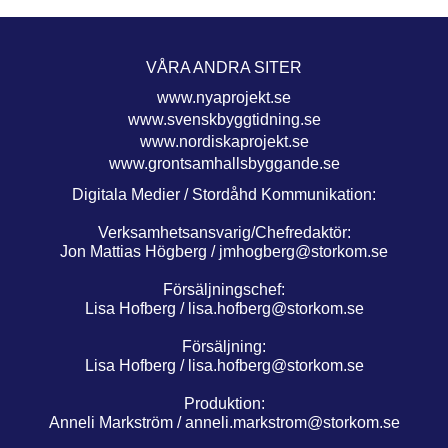
VÅRA ANDRA SITER
www.nyaprojekt.se
www.svenskbyggtidning.se
www.nordiskaprojekt.se
www.grontsamhallsbyggande.se
Digitala Medier / Stordåhd Kommunikation:
Verksamhetsansvarig/Chefredaktör:
Jon Mattias Högberg /
jmhogberg@storkom.se
Försäljningschef:
Lisa Hofberg /
lisa.hofberg@storkom.se
Försäljning:
Lisa Hofberg /
lisa.hofberg@storkom.se
Produktion:
Anneli Markström /
anneli.markstrom@storkom.se