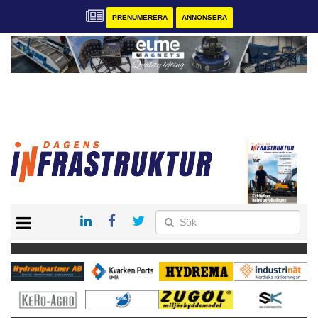
PRENUMERERA
ANNONSERA
START
KONTAKT
VÅRA ANDRA MAGASIN
PRENUMERERA
ANNONSERA