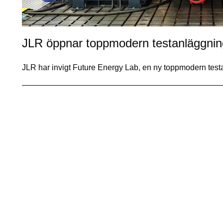
JLR öppnar toppmodern testanläggnin
JLR har invigt Future Energy Lab, en ny toppmodern testanl