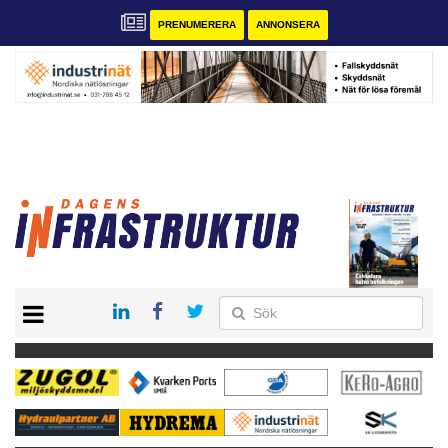
PRENUMERERA
ANNONSERA
START
KONTAKT
VÅRA ANDRA MAGASIN
PRENUMERERA
ANNONSERA