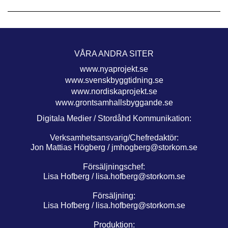
VÅRA ANDRA SITER
www.nyaprojekt.se
www.svenskbyggtidning.se
www.nordiskaprojekt.se
www.grontsamhallsbyggande.se
Digitala Medier / Stordåhd Kommunikation:
Verksamhetsansvarig/Chefredaktör:
Jon Mattias Högberg /
jmhogberg@storkom.se
Försäljningschef:
Lisa Hofberg /
lisa.hofberg@storkom.se
Försäljning:
Lisa Hofberg /
lisa.hofberg@storkom.se
Produktion: