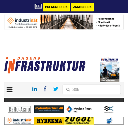
PRENUMERERA
ANNONSERA
START
KONTAKT
VÅRA ANDRA MAGASIN
PRENUMERERA
ANNONSERA