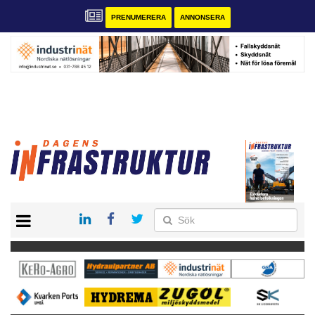
PRENUMERERA
ANNONSERA
START
KONTAKT
VÅRA ANDRA MAGASIN
PRENUMERERA
ANNONSERA