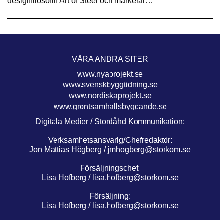
designfilosofin Art of Steel och markerar…
VÅRA ANDRA SITER
www.nyaprojekt.se
www.svenskbyggtidning.se
www.nordiskaprojekt.se
www.grontsamhallsbyggande.se
Digitala Medier / Stordåhd Kommunikation:
Verksamhetsansvarig/Chefredaktör:
Jon Mattias Högberg /
jmhogberg@storkom.se
Försäljningschef:
Lisa Hofberg /
lisa.hofberg@storkom.se
Försäljning:
Lisa Hofberg /
lisa.hofberg@storkom.se