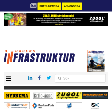
PRENUMERERA
ANNONSERA
START
KONTAKT
VÅRA ANDRA MAGASIN
PRENUMERERA
ANNONSERA