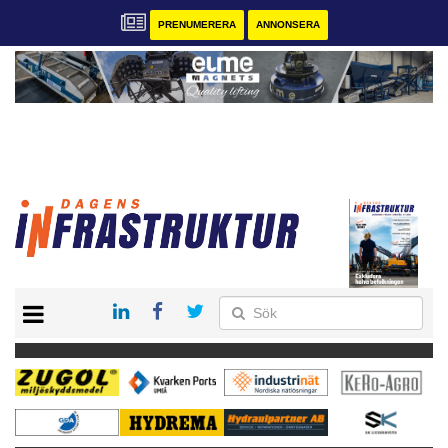
PRENUMERERA
ANNONSERA
START
KONTAKT
VÅRA ANDRA MAGASIN
PRENUMERERA
ANNONSERA