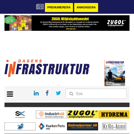
PRENUMERERA
ANNONSERA
START
KONTAKT
VÅRA ANDRA MAGASIN
PRENUMERERA
ANNONSERA