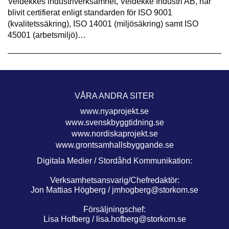
Veidekkes industriverksamhet, Veidekke Industri AB, har
blivit certifierat enligt standarden för ISO 9001
(kvalitetssäkring), ISO 14001 (miljösäkring) samt ISO
45001 (arbetsmiljö)…
VÅRA ANDRA SITER
www.nyaprojekt.se
www.svenskbyggtidning.se
www.nordiskaprojekt.se
www.grontsamhallsbyggande.se
Digitala Medier / Stordåhd Kommunikation:
Verksamhetsansvarig/Chefredaktör:
Jon Mattias Högberg /
jmhogberg@storkom.se
Försäljningschef:
Lisa Hofberg /
lisa.hofberg@storkom.se