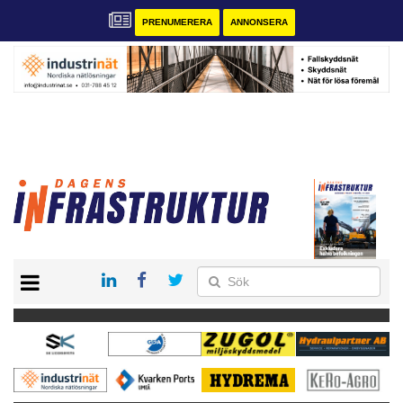
PRENUMERERA
ANNONSERA
START
KONTAKT
VÅRA ANDRA MAGASIN
PRENUMERERA
ANNONSERA