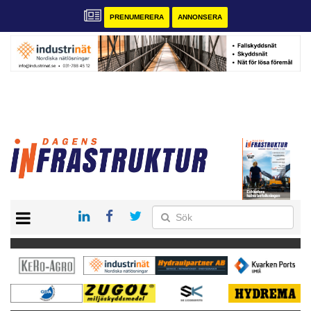
PRENUMERERA
ANNONSERA
START
KONTAKT
VÅRA ANDRA MAGASIN
PRENUMERERA
ANNONSERA