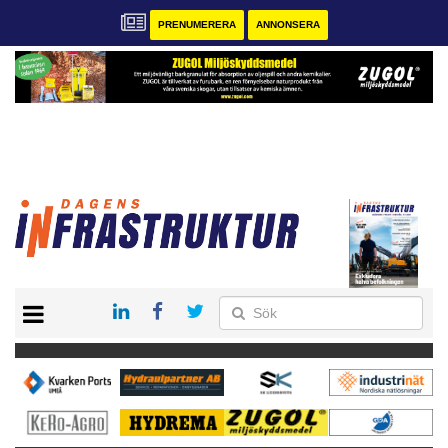
PRENUMERERA
ANNONSERA
START
KONTAKT
VÅRA ANDRA MAGASIN
PRENUMERERA
ANNONSERA