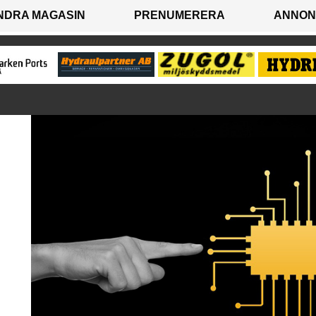
NDRA MAGASIN
PRENUMERERA
ANNON
N