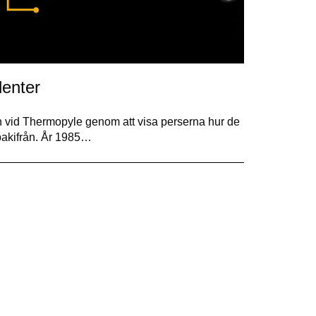
denter
én vid Thermopyle genom att visa perserna hur de
 bakifrån. År 1985…