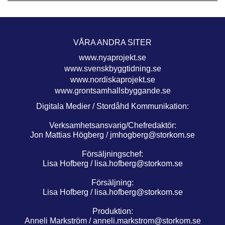
VÅRA ANDRA SITER
www.nyaprojekt.se
www.svenskbyggtidning.se
www.nordiskaprojekt.se
www.grontsamhallsbyggande.se
Digitala Medier / Stordåhd Kommunikation:
Verksamhetsansvarig/Chefredaktör:
Jon Mattias Högberg /
jmhogberg@storkom.se
Försäljningschef:
Lisa Hofberg /
lisa.hofberg@storkom.se
Försäljning:
Lisa Hofberg /
lisa.hofberg@storkom.se
Produktion:
Anneli Markström /
anneli.markstrom@storkom.se