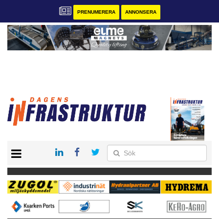
PRENUMERERA
ANNONSERA
START
KONTAKT
VÅRA ANDRA MAGASIN
PRENUMERERA
ANNONSERA