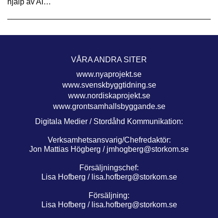
hjälp av AI…
VÅRA ANDRA SITER
www.nyaprojekt.se
www.svenskbyggtidning.se
www.nordiskaprojekt.se
www.grontsamhallsbyggande.se
Digitala Medier / Stordåhd Kommunikation:
Verksamhetsansvarig/Chefredaktör:
Jon Mattias Högberg /
jmhogberg@storkom.se
Försäljningschef:
Lisa Hofberg /
lisa.hofberg@storkom.se
Försäljning:
Lisa Hofberg /
lisa.hofberg@storkom.se