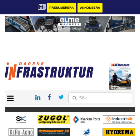
PRENUMERERA
ANNONSERA
START
KONTAKT
VÅRA ANDRA MAGASIN
PRENUMERERA
ANNONSERA