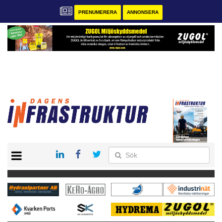
PRENUMERERA
ANNONSERA
START
KONTAKT
VÅRA ANDRA MAGASIN
PRENUMERERA
ANNONSERA