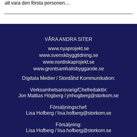
att vara den första personen…
VÅRA ANDRA SITER
www.nyaprojekt.se
www.svenskbyggtidning.se
www.nordiskaprojekt.se
www.grontsamhallsbyggande.se
Digitala Medier / Stordåhd Kommunikation:
Verksamhetsansvarig/Chefredaktör:
Jon Mattias Högberg /
jmhogberg@storkom.se
Försäljningschef:
Lisa Hofberg /
lisa.hofberg@storkom.se
Försäljning:
Lisa Hofberg /
lisa.hofberg@storkom.se