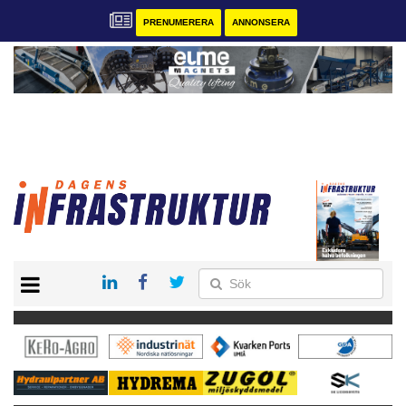
PRENUMERERA
ANNONSERA
START
KONTAKT
VÅRA ANDRA MAGASIN
PRENUMERERA
ANNONSERA