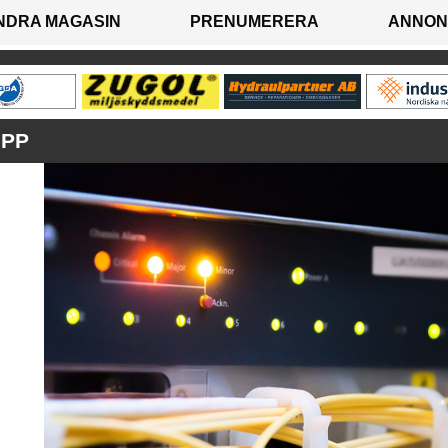
NDRA MAGASIN
PRENUMERERA
ANNON
UPP