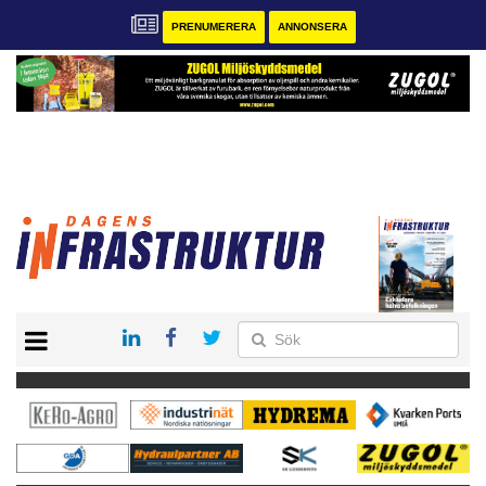
PRENUMERERA
ANNONSERA
START
KONTAKT
VÅRA ANDRA MAGASIN
PRENUMERERA
ANNONSERA