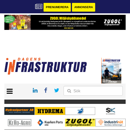
PRENUMERERA
ANNONSERA
START
KONTAKT
VÅRA ANDRA MAGASIN
PRENUMERERA
ANNONSERA